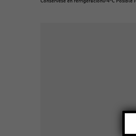
Consérvese en refrigeración0-4ºC Posible I